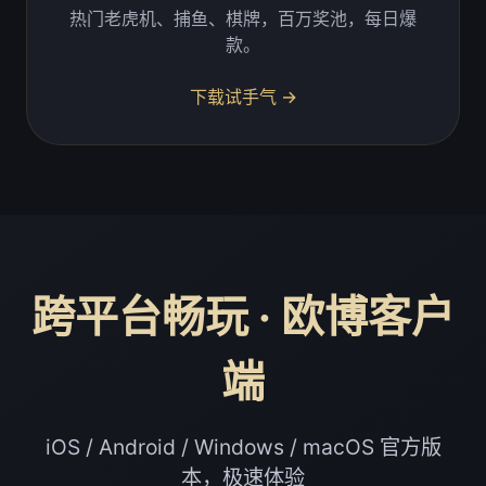
热门老虎机、捕鱼、棋牌，百万奖池，每日爆
款。
下载试手气 →
跨平台畅玩 · 欧博客户
端
iOS / Android / Windows / macOS 官方版
本，极速体验