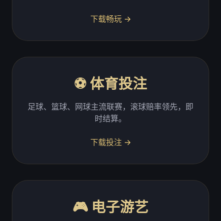
下载畅玩 →
⚽ 体育投注
足球、篮球、网球主流联赛，滚球赔率领先，即
时结算。
下载投注 →
🎮 电子游艺